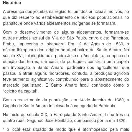
Histórico
A presença dos jesuítas na região foi um dos principais motivos, no
que diz respeito ao estabelecimento de núcleos populacionais no
planalto, e onde vários aldeamentos indígenas se formaram.
Com o desenvolvimento de alguns aldeamentos, formaram-se
outros núcleos ao sul da Vila de São Paulo, entre eles: Pinheiros,
Embu, Itapecerica e Ibirapuera. Em 12 de Agosto de 1560, o
núcleo Ibirapuera deu origem ao atual bairro de Santo Amaro. No
século XVI, foi dirigido pelo padre José de Anchieta, e na época da
doação das terras, um casal de português construiu uma capela
em invocação a Santo Amaro, padroeiro dos agricultores, que
passou a atrair alguns moradores, contudo, a produção agrícola
teve aumento significativo, contribuindo para o abastecimento do
mercado paulistano. E Santo Amaro ficou conhecido como o
"celeiro da capital".
Com o crescimento da população, em 14 de Janeiro de 1680, a
Capela de Santo Amaro foi elevada à categoria de Paróquia.
No início do século XIX, a Paróquia de Santo Amaro, tinha três ou
quatro ruas. Segundo José Bonifácio, que passou por lá em 1820;
" o local está situado de modo que é aformoseado pela mais