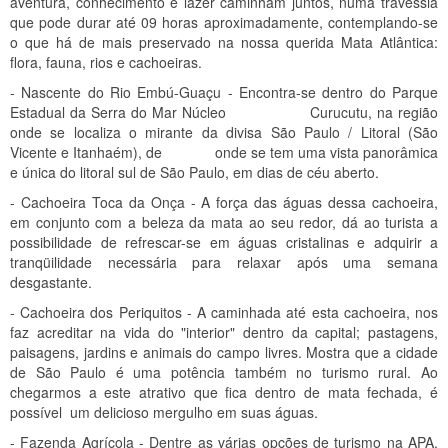
aventura, conhecimento e lazer caminham juntos, numa travessia
que pode durar até 09 horas aproximadamente, contemplando-se
o que há de mais preservado na nossa querida Mata Atlântica:
flora, fauna, rios e cachoeiras.
- Nascente do Rio Embú-Guaçu - Encontra-se dentro do Parque
Estadual da Serra do Mar Núcleo Curucutu, na região
onde se localiza o mirante da divisa São Paulo / Litoral (São
Vicente e Itanhaém), de onde se tem uma vista panorâmica
e única do litoral sul de São Paulo, em dias de céu aberto.
- Cachoeira Toca da Onça - A força das águas dessa cachoeira,
em conjunto com a beleza da mata ao seu redor, dá ao turista a
possibilidade de refrescar-se em águas cristalinas e adquirir a
tranqüilidade necessária para relaxar após uma semana
desgastante.
- Cachoeira dos Periquitos - A caminhada até esta cachoeira, nos
faz acreditar na vida do "interior" dentro da capital; pastagens,
paisagens, jardins e animais do campo livres. Mostra que a cidade
de São Paulo é uma potência também no turismo rural. Ao
chegarmos a este atrativo que fica dentro de mata fechada, é
possível um delicioso mergulho em suas águas.
- Fazenda Agrícola - Dentre as várias opções de turismo na APA,