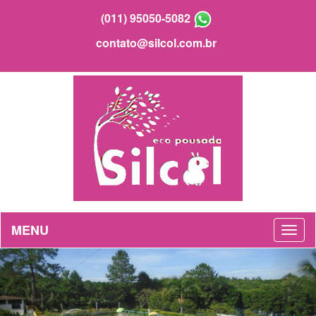
(011) 95050-5082
contato@silcol.com.br
MENU
Previous
Nex