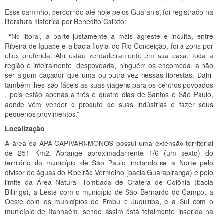
Esse caminho, percorrido até hoje pelos Guaranis, foi registrado na
literatura histórica por Benedito Calixto:
“No litoral, a parte justamente a mais agreste e inculta, entre
Ribeira de Iguape e a bacia fluvial do Rio Conceição, foi a zona por
elles preferida. Ahi estão verdadeiramente em sua casa; toda a
região é inteiramente despovoada, ninguém os encomoda, a não
ser algum caçador que uma ou outra vez nessas florestas. Dahi
também lhes são fáceis as suas viagens para os centros povoados
, pois estão apenas a três e quatro dias de Santos e São Paulo,
aonde vêm vender o produto de suas indústrias e fazer seus
pequenos provimentos.”
Localização
A área da APA CAPIVARI-MONOS possui uma extensão territorial
de 251 Km2. Abrange aproximadamente 1/6 (um sexto) do
território do município de São Paulo limitando-se a Norte pelo
divisor de águas do Ribeirão Vermelho (bacia Guarapiranga) e pelo
limite da Área Natural Tombada de Cratera de Colônia (bacia
Billings), a Leste com o município de São Bernardo do Campo, a
Oeste com os municípios de Embu e Juquitiba, e a Sul com o
município de Itanhaém, sendo assim está totalmente inserida na