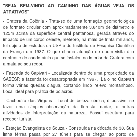
"SEJA BEM-VINDO AO CAMINHO DAS ÁGUAS VEJA OS
ATRATIVOS"
- Cratera da Colônia - Trata-se de uma formação geomorfológica
de formato circular com aproximadamente 3.640m de diâmetro e
125m acima da superfície central pantanosa, gerada através do
impacto de um corpo celeste, meteoro, há mais de trinta mil anos,
foi objeto de estudos da USP e do Instituto de Pesquisa Científica
da França em 1987. O que chama atenção de quem visita é o
contraste do condomínio que se instalou no interior da Cratera com
a mata ao seu redor.
- Fazenda do Capivari - Localizada dentro de uma propriedade da
SABESP, a fazenda foi desapropriada em 1967. Lá o rio Capivari
forma várias quedas d'água, cortando lindo relevo montanhoso.
Local ideal para prática de boiacrós.
- Cachoeira das Virgens - Local de beleza cênica, é possível se
fazer uma simples observação da floresta, nadar, e outras
atividades de interpretação da natureza. Possui estrutura para
receber turista.
- Estação Evangelista de Souza - Construída na década de 30. Sua
linha férrea passa por 27 túneis para se chegar ao porto de