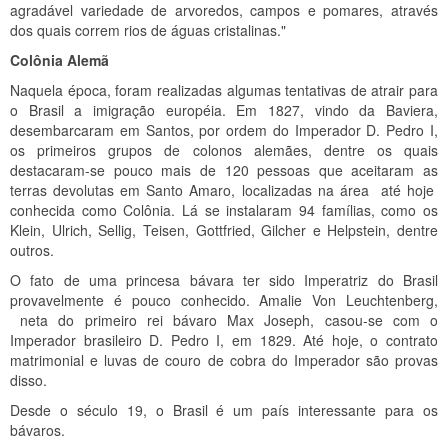
agradável variedade de arvoredos, campos e pomares, através
dos quais correm rios de águas cristalinas."
Colônia Alemã
Naquela época, foram realizadas algumas tentativas de atrair para
o Brasil a imigração européia. Em 1827, vindo da Baviera,
desembarcaram em Santos, por ordem do Imperador D. Pedro I,
os primeiros grupos de colonos alemães, dentre os quais
destacaram-se pouco mais de 120 pessoas que aceitaram as
terras devolutas em Santo Amaro, localizadas na área até hoje
conhecida como Colônia. Lá se instalaram 94 famílias, como os
Klein, Ulrich, Sellig, Teisen, Gottfried, Gilcher e Helpstein, dentre
outros.
O fato de uma princesa bávara ter sido Imperatriz do Brasil
provavelmente é pouco conhecido. Amalie Von Leuchtenberg,
neta do primeiro rei bávaro Max Joseph, casou-se com o
Imperador brasileiro D. Pedro I, em 1829. Até hoje, o contrato
matrimonial e luvas de couro de cobra do Imperador são provas
disso.
Desde o século 19, o Brasil é um país interessante para os
bávaros.