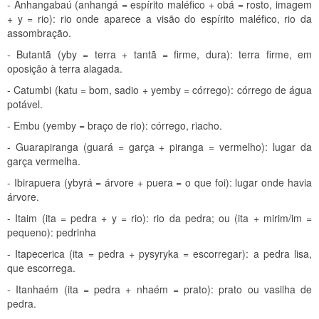
- Anhangabaú (anhangá = espírito maléfico + obá = rosto, imagem
+ y = rio): rio onde aparece a visão do espírito maléfico, rio da
assombração.
- Butantã (yby = terra + tantã = firme, dura): terra firme, em
oposição à terra alagada.
- Catumbi (katu = bom, sadio + yemby = córrego): córrego de água
potável.
- Embu (yemby = braço de rio): córrego, riacho.
- Guarapiranga (guará = garça + piranga = vermelho): lugar da
garça vermelha.
- Ibirapuera (ybyrá = árvore + puera = o que foi): lugar onde havia
árvore.
- Itaim (ita = pedra + y = rio): rio da pedra; ou (ita + mirim/im =
pequeno): pedrinha
- Itapecerica (ita = pedra + pysyryka = escorregar): a pedra lisa,
que escorrega.
- Itanhaém (ita = pedra + nhaém = prato): prato ou vasilha de
pedra.