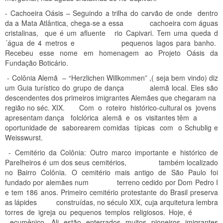
- Cachoeira Oásis – Seguindo a trilha do carvão de onde dentro
da a Mata Atlântica, chega-se a essa cachoeira com águas
cristalinas, que é um afluente rio Capivari. Tem uma queda d
´água de 4 metros e pequenos lagos para banho.
Recebeu esse nome em homenagem ao Projeto Oásis da
Fundação Boticário.
- Colônia Alemã – “Herzlichen Willkommen” ,( seja bem vindo) diz
um Guia turístico do grupo de dança alemã local. Eles são
descendentes dos primeiros imigrantes Alemães que chegaram na
região no séc. XIX. Com o roteiro histórico-cultural os jovens
apresentam dança folclórica alemã e os visitantes têm a
oportunidade de saborearem comidas típicas com o Schublig e
Weisswurst.
- Cemitério da Colônia: Outro marco importante e histórico de
Parelheiros é um dos seus cemitérios, também localizado
no Bairro Colônia. O cemitério mais antigo de São Paulo foi
fundado por alemães num terreno cedido por Dom Pedro I
e tem 186 anos. Primeiro cemitério protestante do Brasil preserva
as lápides construídas, no século XIX, cuja arquitetura lembra
torres de igreja ou pequenos templos religiosos. Hoje, é
ecumênico. Ali estão enterrados muitos pioneiros imigrantes