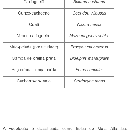
Caxinguelê
Sciurus aestuans
Ouriço-cachoeiro
Coendou villousus
Quati
Nasua nasua
Veado-catingueiro
Mazama gouazoubira
Mão-pelada (proximidade)
Procyon cancrivorus
Gambá-de-orelha-preta
Didelphis marsupialis
Suçuarana - onça parda
Puma concolor
Cachorro-do-mato
Cerdocyon thous
A vegetação é classificada como típica de Mata Atlântica,