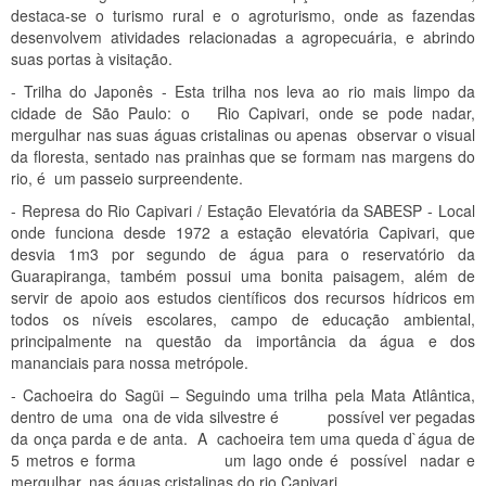
destaca-se o turismo rural e o agroturismo, onde as fazendas
desenvolvem atividades relacionadas a agropecuária, e abrindo
suas portas à visitação.
- Trilha do Japonês - Esta trilha nos leva ao rio mais limpo da
cidade de São Paulo: o Rio Capivari, onde se pode nadar,
mergulhar nas suas águas cristalinas ou apenas observar o visual
da floresta, sentado nas prainhas que se formam nas margens do
rio, é um passeio surpreendente.
- Represa do Rio Capivari / Estação Elevatória da SABESP - Local
onde funciona desde 1972 a estação elevatória Capivari, que
desvia 1m3 por segundo de água para o reservatório da
Guarapiranga, também possui uma bonita paisagem, além de
servir de apoio aos estudos científicos dos recursos hídricos em
todos os níveis escolares, campo de educação ambiental,
principalmente na questão da importância da água e dos
mananciais para nossa metrópole.
- Cachoeira do Sagüi – Seguindo uma trilha pela Mata Atlântica,
dentro de uma ona de vida silvestre é possível ver pegadas
da onça parda e de anta. A cachoeira tem uma queda d`água de
5 metros e forma um lago onde é possível nadar e
mergulhar, nas águas cristalinas do rio Capivari.