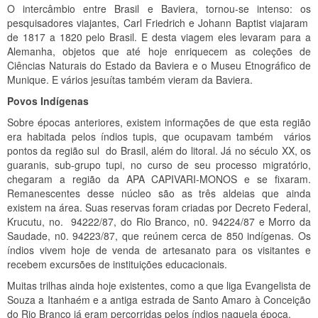
O intercâmbio entre Brasil e Baviera, tornou-se intenso: os
pesquisadores viajantes, Carl Friedrich e Johann Baptist viajaram
de 1817 a 1820 pelo Brasil. E desta viagem eles levaram para a
Alemanha, objetos que até hoje enriquecem as coleções de
Ciências Naturais do Estado da Baviera e o Museu Etnográfico de
Munique. E vários jesuítas também vieram da Baviera.
Povos Indígenas
Sobre épocas anteriores, existem informações de que esta região
era habitada pelos índios tupis, que ocupavam também vários
pontos da região sul do Brasil, além do litoral. Já no século XX, os
guaranis, sub-grupo tupi, no curso de seu processo migratório,
chegaram a região da APA CAPIVARI-MONOS e se fixaram.
Remanescentes desse núcleo são as três aldeias que ainda
existem na área. Suas reservas foram criadas por Decreto Federal,
Krucutu, no. 94222/87, do Rio Branco, n0. 94224/87 e Morro da
Saudade, n0. 94223/87, que reúnem cerca de 850 indígenas. Os
índios vivem hoje de venda de artesanato para os visitantes e
recebem excursões de instituições educacionais.
Muitas trilhas ainda hoje existentes, como a que liga Evangelista de
Souza a Itanhaém e a antiga estrada de Santo Amaro à Conceição
do Rio Branco já eram percorridas pelos índios naquela época.