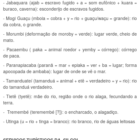
- Jabaquara (ajab = escravo fugido + a = som eufônico + kuara =
buraco, caverna): esconderijo de escravos fugidos.
- Mogi Guaçu (mboia = cobra + y = rio + guaçu/waçu = grande): rio
da cobra, o grande.
- Morumbi (deformação de moroby = verde): lugar verde, cheio de
mato.
- Pacaembu ( paka = animal roedor + yemby = córrego): córrego
de paca.
- Paranapiacaba (paranã = mar + epiaka = ver + ba = lugar; forma
apocopada de ambaba): lugar de onde se vê o mar.
- Tamanduateí (tamanduá = animal + etê = verdadeiro = y = rio): rio
do tamanduá verdadeiro.
- Tietê (tyetê): mãe do rio, região onde o rio alaga, fecundando a
terra.
- Tremembé (teremembé [?]): o encharcado, o alagadiço.
- Utinga (u = rio + tinga = branco): rio branco, rio de águas leitosas
SERVIÇOS TURÍSTICOS DA SILCOL.